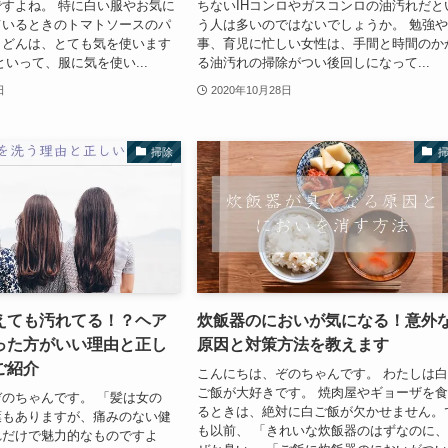
すよね。 特に白い服やお気に
ちないIHコンロやガスコンロの油汚れだと
ているときのトマトソースのパ
う人は多いのではないでしょうか。 勉強
うどんは、とても気を使います
事、育児に忙しい女性は、手間と時間のか
といって、服に気を使い...
る油汚れの掃除がつい後回しになって...
日
2020年10月28日
掃除
えても汚れてる！？ヘア
炊飯器のにおいが気になる！意外
った方がいい理由と正し
原因と対策方法を教えます
ご紹介
こんにちは、ぞのちゃんです。 わたしは
ご飯が大好きです。 焼肉屋やギョーザを
のちゃんです。 「髪は女の
るときは、絶対に白ご飯が欠かせません。
葉もありますが、痛みのない健
も以前、 「きれいな炊飯器のはずなのに
れだけで魅力的なものですよ