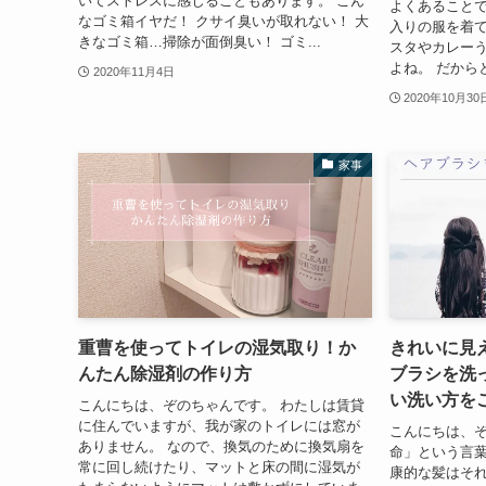
いてストレスに感じることもあります。 こん
よくあることで
なゴミ箱イヤだ！ クサイ臭いが取れない！ 大
入りの服を着
きなゴミ箱…掃除が面倒臭い！ ゴミ...
スタやカレー
よね。 だから
2020年11月4日
2020年10月30
家事
重曹を使ってトイレの湿気取り！か
きれいに見
んたん除湿剤の作り方
ブラシを洗
い洗い方を
こんにちは、ぞのちゃんです。 わたしは賃貸
に住んでいますが、我が家のトイレには窓が
こんにちは、ぞ
ありません。 なので、換気のために換気扇を
命」という言
常に回し続けたり、マットと床の間に湿気が
康的な髪はそ