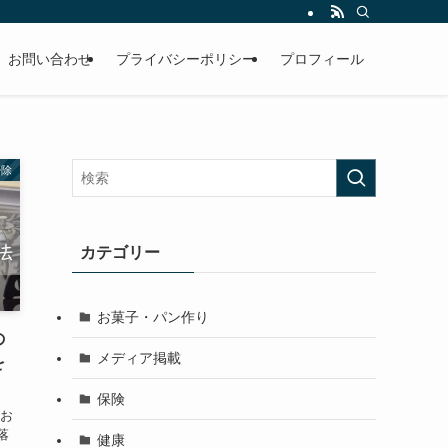
積み重なった汚れの落とし方、きれいを長く維持するコツなど必見です！
お問い合わせ
プライバシーポリシー
プロフィール
掃除
カテゴリー
お菓子・パン作り
の
メディア掲載
を
保険
のお
落
健康