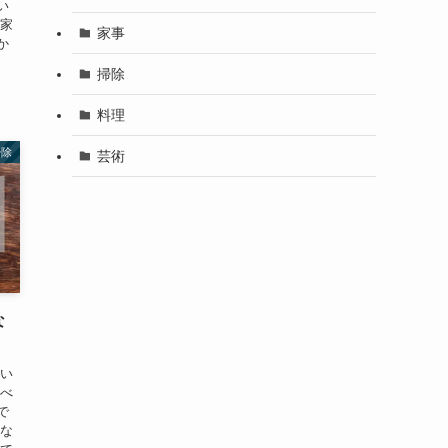
い
や家
家事
か
掃除
料理
掃除
芸術
な
白い
食べ
で
、な