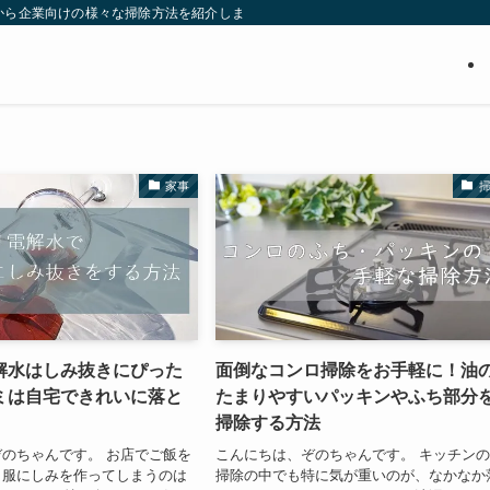
から企業向けの様々な掃除方法を紹介します。たった数分で終わる掃除方法、長年
家事
解水はしみ抜きにぴった
面倒なコンロ掃除をお手軽に！油
ミは自宅できれいに落と
たまりやすいパッキンやふち部分
掃除する方法
のちゃんです。 お店でご飯を
こんにちは、ぞのちゃんです。 キッチン
、服にしみを作ってしまうのは
掃除の中でも特に気が重いのが、なかなか