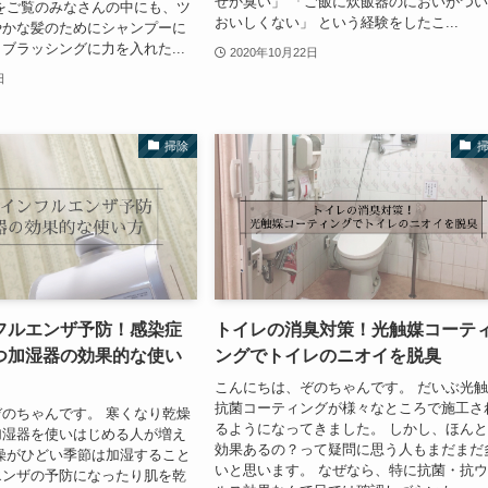
ぜか臭い」 「ご飯に炊飯器のにおいがつ
をご覧のみなさんの中にも、ツ
おいしくない」 という経験をしたこ...
やかな髪のためにシャンプーに
ブラッシングに力を入れた...
2020年10月22日
日
掃除
フルエンザ予防！感染症
トイレの消臭対策！光触媒コーテ
つ加湿器の効果的な使い
ングでトイレのニオイを脱臭
こんにちは、ぞのちゃんです。 だいぶ光
抗菌コーティングが様々なところで施工さ
のちゃんです。 寒くなり乾燥
るようになってきました。 しかし、ほん
加湿器を使いはじめる人が増え
効果あるの？って疑問に思う人もまだまだ
燥がひどい季節は加湿すること
いと思います。 なぜなら、特に抗菌・抗
エンザの予防になったり肌を乾