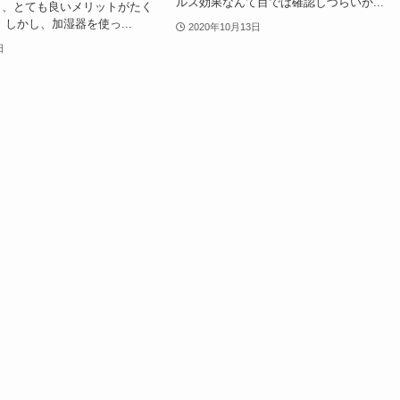
ルス効果なんて目では確認しづらいか...
り、とても良いメリットがたく
 しかし、加湿器を使っ...
2020年10月13日
日