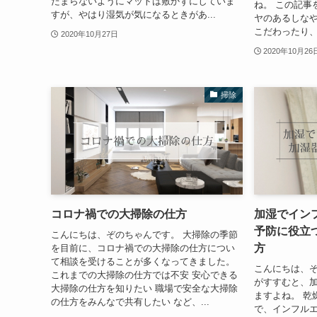
たまらないようにマットは敷かずにしていま
ね。 この記事
すが、やはり湿気が気になるときがあ...
ヤのあるしな
こだわったり、
2020年10月27日
2020年10月26
掃除
コロナ禍での大掃除の仕方
加湿でイン
予防に役立
こんにちは、ぞのちゃんです。 大掃除の季節
方
を目前に、コロナ禍での大掃除の仕方につい
て相談を受けることが多くなってきました。
こんにちは、ぞ
これまでの大掃除の仕方では不安 安心できる
がすすむと、
大掃除の仕方を知りたい 職場で安全な大掃除
ますよね。 乾
の仕方をみんなで共有したい など、...
で、インフル