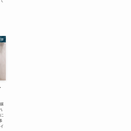
いて
掃除
ィ
触媒
れ
とに
多
ウイ