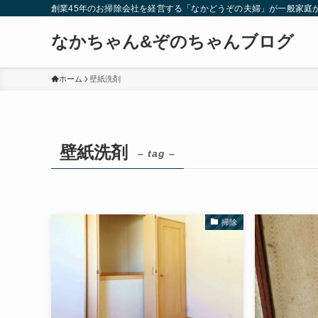
創業45年のお掃除会社を経営する「なかどうぞの夫婦」が一般家庭
なかちゃん&ぞのちゃんブログ
ホーム
壁紙洗剤
壁紙洗剤
– tag –
掃除