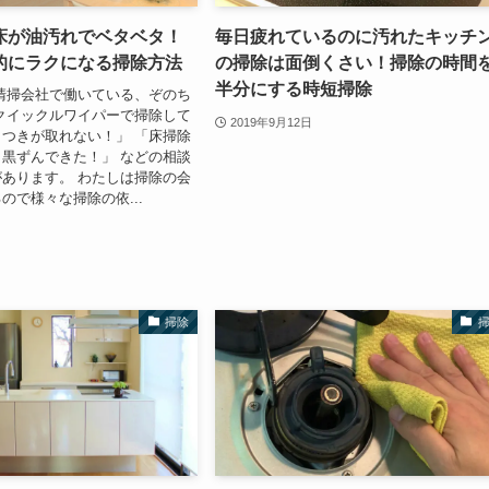
床が油汚れでベタベタ！
毎日疲れているのに汚れたキッチ
的にラクになる掃除方法
の掃除は面倒くさい！掃除の時間
半分にする時短掃除
清掃会社で働いている、ぞのち
クイックルワイパーで掃除して
2019年9月12日
つきが取れない！」 「床掃除
黒ずんできた！」 などの相談
あります。 わたしは掃除の会
ので様々な掃除の依...
掃除