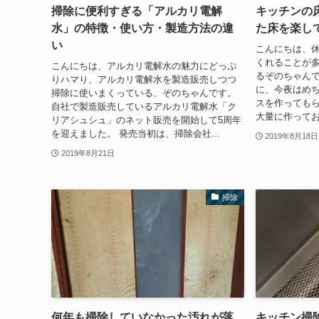
掃除に便利すぎる「アルカリ電解
キッチンの
水」の特徴・使い方・製造方法の違
た床を楽し
い
こんにちは、
くれることが
こんにちは、アルカリ電解水の魅力にどっぷ
るぞのちゃんで
りハマり、アルカリ電解水を製造販売しつつ
に、今夜はめ
掃除に使いまくっている、ぞのちゃんです。
スを作ってもら
自社で製造販売しているアルカリ電解水「ク
大量に作ってお
リアシュシュ」のネット販売を開始して5周年
を迎えました。 発売当初は、掃除会社...
2019年8月18日
2019年8月21日
掃除
何年も掃除していなかった汚れが落
キッチン掃