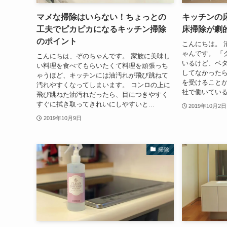
マメな掃除はいらない！ちょっとの
キッチンの
工夫でピカピカになるキッチン掃除
床掃除が劇
のポイント
こんにちは。 
ゃんです。 「
こんにちは、ぞのちゃんです。 家族に美味し
いるけど、ベタ
い料理を食べてもらいたくて料理を頑張っち
してなかったら
ゃうほど、キッチンには油汚れが飛び跳ねて
を受けることが
汚れやすくなってしまいます。 コンロの上に
社で働いている
飛び跳ねた油汚れだったら、目につきやすく
すぐに拭き取ってきれいにしやすいと...
2019年10月2日
2019年10月9日
掃除