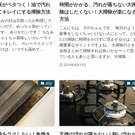
床がベタつく！油で汚れ
時間がかかる、汚れが落ちない大
てキレイにする掃除方法
除はしたくない！大掃除が楽にな
方法
休みの日は旦那っちが料理して
多いので、めっちゃ助かってい
こんにちは、ぞのちゃんです。 毎日のよ
す。 ありがたいです！ ちなみ
家事をしなくちゃいけない人にとって、ど
ちゃくちゃ美味しいカレーライ
だけ掃除に時間をかけずに済ませるかは、
いました。 カレーライスって
構重要なポイントですよね。 大掃除のと
けば、いつでも温めて...
全部まとめて掃除すれば良いかな〜って思
ている人も多いと思いますが、大掃除...
2019年8月13日
掃除
除をラクしたい！魚焼き
五徳の汚れが落ちない！軽い汚れ