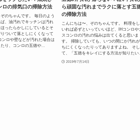
ンロの排気口の掃除方法
ら頑固な汚れまでラクに落とす五
の掃除方法
ぞのちゃんです。 毎日のよう
れば、油汚れでキッチンは汚れ
こんにちは〜、ぞのちゃんです。 料理を
、ほったらかしにしているとそ
いれば必ずといっていいほど、IHコンロや
びりついて落としにくくなって
スコンロの汚れの悩みは出てくると思いま
コンロや壁などが汚れた場合は
す。 掃除していても、いつの間にか汚れ
たり、コンロの五徳や...
ちにくくなったりってありますよね。 そ
て、「五徳をキレイにする方法が知りたい..
2019年7月14日