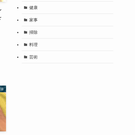
健康
ン
を
家事
掃除
料理
芸術
掃除