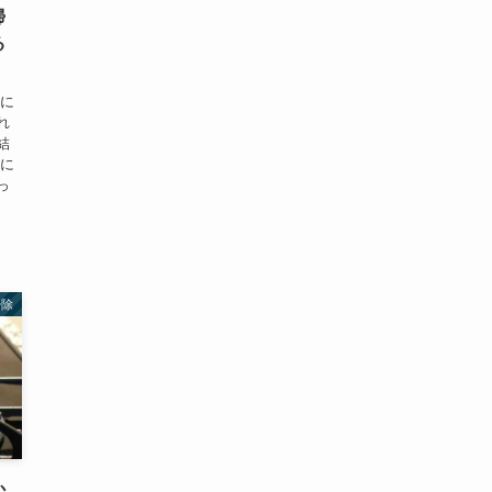
掃
る
うに
れ
結
きに
っ
掃除
か