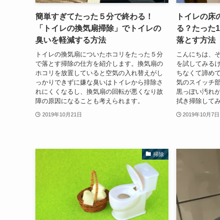
簡単すぎてたった５分で終わる！
トイレの床
「トイレの換気扇掃除」でトイレの
る？たった
臭いを軽減する方法
落とす方法
トイレの換気扇についたホコリをたった５分
こんにちは、ぞ
で落とす掃除の仕方を紹介します。換気扇の
を試してみる
ホコリを放置していると空気の入れ替えがし
ちなくて諦めて
っかりできずに嫌な臭いはトイレから排除さ
気のスイッチ
れにくくなるし、換気扇の回転が悪くなり故
黒っぽい汚れ
障の原因になることも考えられます。
拭き掃除してみ
2019年10月21日
2019年10月7日
掃除