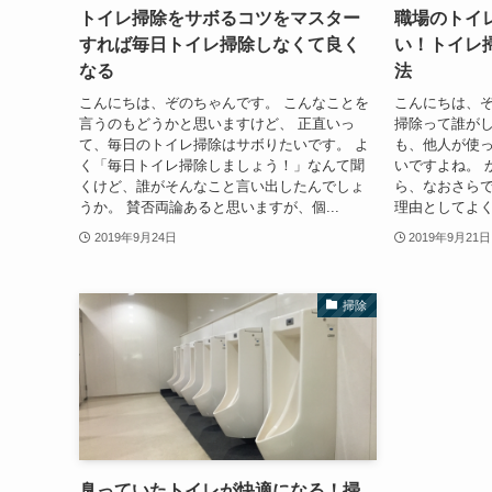
トイレ掃除をサボるコツをマスター
職場のトイ
すれば毎日トイレ掃除しなくて良く
い！トイレ
なる
法
こんにちは、ぞのちゃんです。 こんなことを
こんにちは、ぞ
言うのもどうかと思いますけど、 正直いっ
掃除って誰がし
て、毎日のトイレ掃除はサボりたいです。 よ
も、他人が使
く「毎日トイレ掃除しましょう！」なんて聞
いですよね。 
くけど、誰がそんなこと言い出したんでしょ
ら、なおさらで
うか。 賛否両論あると思いますが、個...
理由としてよく
2019年9月24日
2019年9月21日
掃除
臭っていたトイレが快適になる！掃