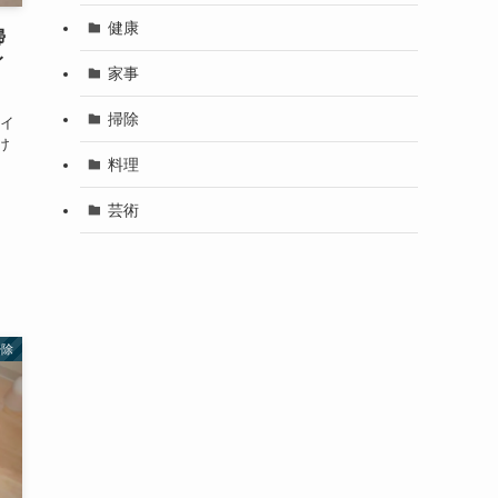
健康
掃
イ
家事
掃除
トイ
け
料理
」
芸術
掃除