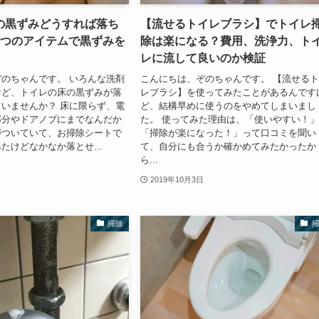
の黒ずみどうすれば落ち
【流せるトイレブラシ】でトイレ
1つのアイテムで黒ずみを
除は楽になる？費用、洗浄力、ト
レに流して良いのか検証
のちゃんです。 いろんな洗剤
こんにちは、ぞのちゃんです。 【流せる
けど、トイレの床の黒ずみが落
レブラシ】を使ってみたことがあるんです
いませんか？ 床に限らず、電
ど、結構早めに使うのをやめてしまいまし
部分やドアノブにまでなんだか
た。 使ってみた理由は、「使いやすい！
がついていて、お掃除シートで
「掃除が楽になった！」って口コミを聞い
たけどなかなか落とせ...
て、自分にも合うか確かめてみたかったか
ら...
2019年10月3日
掃除