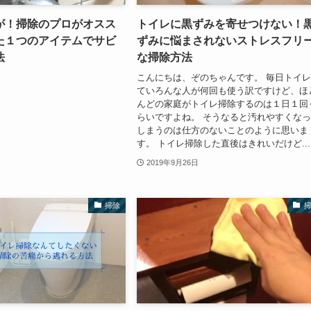
が！掃除のプロがオスス
トイレに黒ずみを寄せつけない！
た１つのアイテムでサビ
ずみに悩まされないストレスフリ
法
な掃除方法
こんにちは、ぞのちゃんです。 毎日トイ
ていろんな人が何回も使う訳ですけど、ほ
んどの家庭がトイレ掃除するのは１日１回
らいですよね。 そうなると汚れやすくな
しまうのは仕方のないことのように思いま
す。 トイレ掃除した直後はきれいだけど...
2019年9月26日
掃除