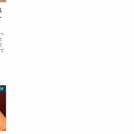
黒
ー
レっ
と
ぐ
って
掃除