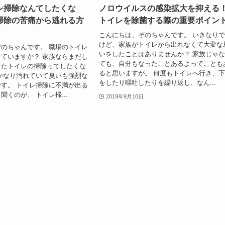
レ掃除なんてしたくな
ノロウイルスの感染拡大を抑える
掃除の苦痛から逃れる方
トイレを除菌する際の重要ポイン
こんにちは、ぞのちゃんです。 いきなり
けど、家族がトイレから出れなくて大変な
のちゃんです。 職場のトイレ
いをしたことはありませんか？ 家族じゃ
ていますか？ 家族ならまだし
ても、自分もなったことあるよってことも
ったトイレの掃除ってしたくな
ると思いますが。 何度もトイレへ行き、
かなり汚れていて臭いも強烈な
をしたり嘔吐したりを繰り返し、なん...
す。 トイレ掃除に不満が出る
聞くのが、 トイレ掃...
2019年9月10日