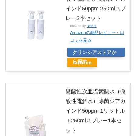
インド50ppm 250mlスプ
レー2本セット
created by
Rinker
Amazonの商品レビュー・口
コミを見る
クリンシアストアか
ら探す
Amazon
微酸性次亜塩素酸水（微
酸性電解水）除菌ジアカ
インド50ppm 1リットル
＋250mlスプレー1本セ
ット