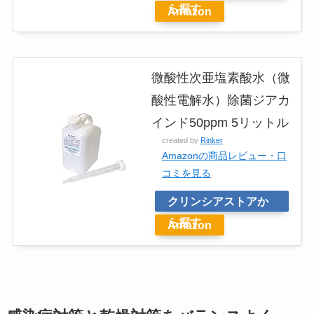
ら探す
Amazon
微酸性次亜塩素酸水（微
酸性電解水）除菌ジアカ
インド50ppm 5リットル
created by
Rinker
Amazonの商品レビュー・口
コミを見る
クリンシアストアか
ら探す
Amazon