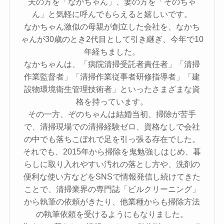
夫の方を「なかちゃん」、妻の方を「ぞのちゃ
ん」と気軽に呼んでもらえると嬉しいです。
なかちゃん激似の母親が創立した会社を、なかち
ゃんが30歳のとき2代目として引き継ぎ、今年で10
年経ちました。
なかちゃんは、「病院清掃受託者責任者」「清掃
作業監督者」「清掃作業従事者研修指導者」「建
設物環境衛生管理技術者」といったさまざまな資
格を持っています。
その一方、ぞのちゃんは結婚当初、掃除が苦手
で、清掃現場での清掃経験ゼロ、資格なしで会社
の中でも落ちこぼれで足を引っ張る存在でした。
それでも、2015年から掃除を鬼勉強しはじめ、暮
らしに取り入れやすい汚れの落とし方や、洗剤の
便利な使い方などをSNSで情報発信し続けてきた
ことで、清掃業界の専門誌「ビルクリーニング」
から執筆の依頼がきたり、他業種からも掃除方法
の執筆依頼を受けるようにもなりました。