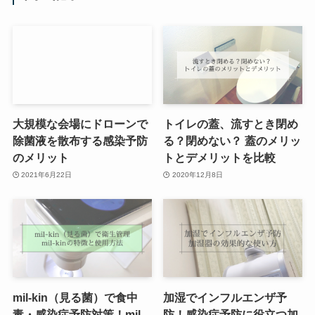
大規模な会場にドローンで
トイレの蓋、流すとき閉め
除菌液を散布する感染予防
る？閉めない？ 蓋のメリッ
のメリット
トとデメリットを比較
2021年6月22日
2020年12月8日
mil-kin（見る菌）で食中
加湿でインフルエンザ予
毒・感染症予防対策！mil-
防！感染症予防に役立つ加