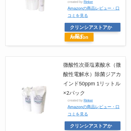
created by
Rinker
Amazonの商品レビュー・口
コミを見る
クリンシアストアか
ら探す
Amazon
微酸性次亜塩素酸水（微
酸性電解水）除菌ジアカ
インド50ppm 1リットル
×2パック
created by
Rinker
Amazonの商品レビュー・口
コミを見る
クリンシアストアか